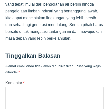
yang tepat, mulai dari pengolahan air bersih hingga
pengelolaan limbah industri yang bertanggung jawab,
kita dapat menciptakan lingkungan yang lebih bersih
dan sehat bagi generasi mendatang. Semua pihak harus
bersatu untuk mengatasi tantangan ini dan mewujudkan
masa depan yang lebih berkelanjutan.
Tinggalkan Balasan
Alamat email Anda tidak akan dipublikasikan.
Ruas yang wajib
ditandai
*
Komentar
*