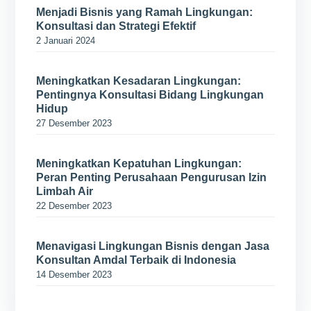
Menjadi Bisnis yang Ramah Lingkungan:
Konsultasi dan Strategi Efektif
2 Januari 2024
Meningkatkan Kesadaran Lingkungan:
Pentingnya Konsultasi Bidang Lingkungan
Hidup
27 Desember 2023
Meningkatkan Kepatuhan Lingkungan:
Peran Penting Perusahaan Pengurusan Izin
Limbah Air
22 Desember 2023
Menavigasi Lingkungan Bisnis dengan Jasa
Konsultan Amdal Terbaik di Indonesia
14 Desember 2023