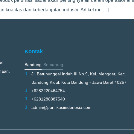
produk pelumas, sadar akan pentingnya air dalam operasional s
 kualitas dan keberlanjutan industri. Artikel ini […]
Kontak
ai
Bandung
Semarang
naan,
Jl. Batununggal Indah III No.9, Kel. Mengger, Kec.
Bandung Kidul, Kota Bandung - Jawa Barat 40267
+6282220464754
+6281288887540
admin@purifikasiindonesia.com